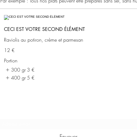
 Par exemple : Tous nos plats peuvent être préparés sans sel, sans hu
CECI EST VOTRE SECOND ÉLÉMENT
Raviolis au potiron, crème et parmesan
12 €
Portion
300 gr
3 €
400 gr
5 €
Formulaire d'abonnement
Envoyer