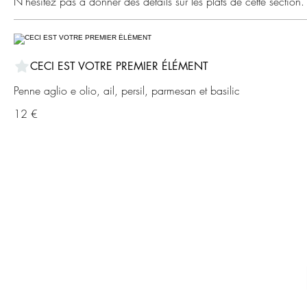
N'hésitez pas à donner des détails sur les plats de cette section.
CECI EST VOTRE PREMIER ÉLÉMENT
Penne aglio e olio, ail, persil, parmesan et basilic
12 €