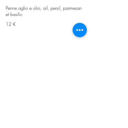
Penne aglio e olio, ail, persil, parmesan
et basilic
12 €
CECI EST VOTRE SECOND ÉLÉMENT
Raviolis au potiron, crème et parmesan
12 €
Portion
300 gr
3 €
400 gr
5 €